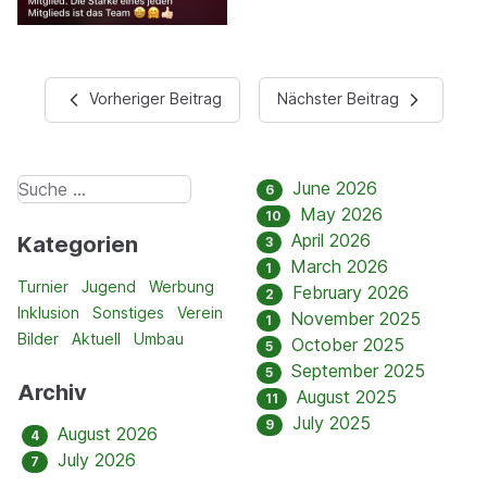
Vorheriger Beitrag
Nächster Beitrag
June 2026
6
May 2026
10
April 2026
Kategorien
3
March 2026
1
Turnier
Jugend
Werbung
February 2026
2
Inklusion
Sonstiges
Verein
November 2025
1
Bilder
Aktuell
Umbau
October 2025
5
September 2025
5
Archiv
August 2025
11
July 2025
9
August 2026
4
July 2026
7