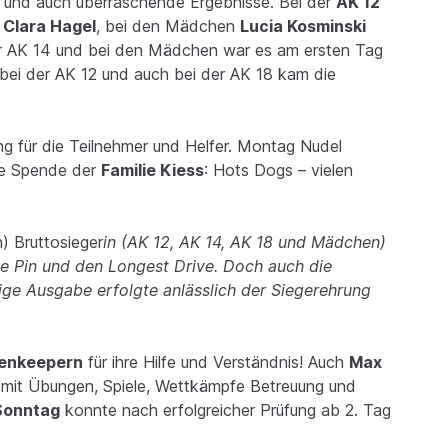
 und auch überraschende Ergebnisse. Bei der
AK 12
r
Clara Hagel
, bei den Mädchen
Lucia Kosminski
er AK 14 und bei den Mädchen war es am ersten Tag
ei der AK 12 und auch bei der AK 18 kam die
ung für die Teilnehmer und Helfer. Montag Nudel
ne Spende der
Familie Kiess
: Hots Dogs – vielen
n) Bruttosieger
in (AK 12, AK 14, AK 18 und Mädchen)
the Pin und den Longest Drive. Doch auch die
ge Ausgabe erfolgte anlässlich der Siegerehrung
enkeepern
für ihre Hilfe und Verständnis! Auch
Max
h mit Übungen, Spiele, Wettkämpfe Betreuung und
Sonntag
konnte nach erfolgreicher Prüfung ab 2. Tag