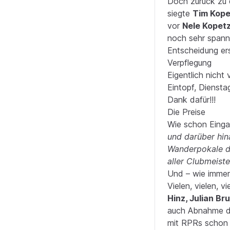
Doch zurück zu 
siegte
Tim Kope
vor
Nele Kopet
noch sehr spann
Entscheidung er
Verpflegung
Eigentlich nicht
Eintopf, Dienst
Dank dafür!!!
Die Preise
Wie schon Eingan
und darüber hin
Wanderpokale de
aller Clubmeiste
Und – wie immer
Vielen, vielen, 
Hinz, Julian B
auch Abnahme de
mit RPRs schon 