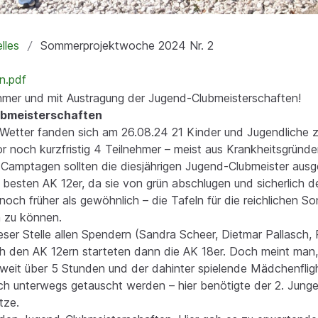
lles
Sommerprojektwoche 2024 Nr. 2
n.pdf
ehmer und mit Austragung der Jugend-Clubmeisterschaften!
ubmeisterschaften
m Wetter fanden sich am 26.08.24 21 Kinder und Jugendliche
r noch kurzfristig 4 Teilnehmer – meist aus Krankheitsgründ
Camptagen sollten die diesjährigen Jugend-Clubmeister ausge
 besten AK 12er, da sie von grün abschlugen und sicherlich 
noch früher als gewöhnlich – die Tafeln für die reichlichen S
n zu können.
ser Stelle allen Spendern (Sandra Scheer, Dietmar Pallasch,
ch den AK 12ern starteten dann die AK 18er. Doch meint man, 
 weit über 5 Stunden und der dahinter spielende Mädchenflight
och unterwegs getauscht werden – hier benötigte der 2. Jung
tze.