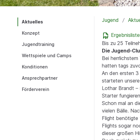
Jugend
Aktue
Aktuelles
Konzept
Ergebnisliste
Bis zu 25 Teiln
Jugendtraining
Die Jugend-Cl
Wettspiele und Camps
Bei herrlichste
hatten tags zuvo
Konditionen
An den ersten 3 
Ansprechpartner
starteten unsere
Lothar Brandt – 
Förderverein
Starter fungiere
Schon mal an die
vielen Bälle. Na
Flight benötigte
Flights sogar n
dieser großen Hi