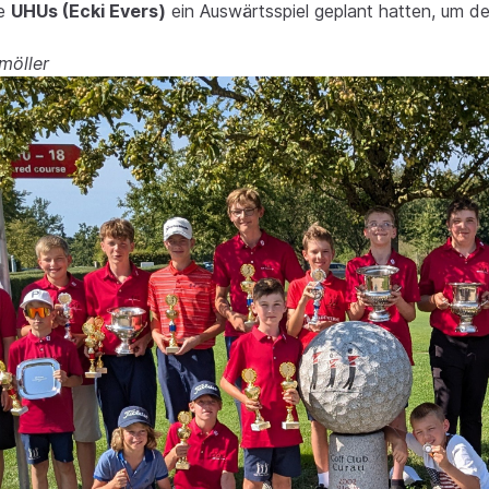
ie
UHUs (Ecki Evers)
ein Auswärtsspiel geplant hatten, um de
4
möller