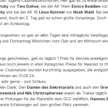
den Jugend-Clubmeisterschaften. Hier gab es zu erwartende
tzky
vor
Tino Dohse
, bei der AK 14ern
Enrico Boddien
vo
zky
und bei der AK 18
Linus Küstner
vor
Noah Wald
. Bei d
end, doch am 2. Tag gab es schon große Vorsprünge. Doch b
st am Schlusstag.
 vorgesehen: es gab an allen Tagen eine mittägliche Verpfleg
ag und Donnerstag Würstchen vom Club und am Mittwoch ei
gs geschrieben, gab es täglich 1 Preis für den/die jeweilige(
aus noch jeweils in allen Kategorien Preise für Nearest to 
r Clubmeister wurden kurzfristig ausgegeben, die endgülti
r
innen am 01.09.24.
 sehr gerne - zum Schluss:
vielen Dank: Den
Damen des Sekretariats
und auch den
Gre
runswieck und Nils Christophersen
waren als Trainer täglic
r Prüfungen für die Platzreife dem GCC behilflich.
Hannes 
erste Erfahrungen auf dem großen Platz sammeln.