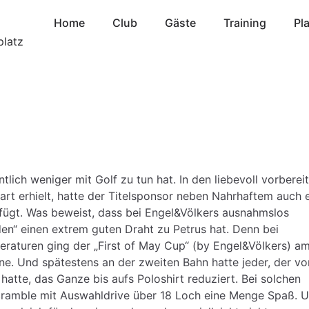
Home
Club
Gäste
Training
Pl
ich weniger mit Golf zu tun hat. In den liebevoll vorberei
rt erhielt, hatte der Titelsponsor neben Nahrhaftem auch 
fügt. Was beweist, dass bei Engel&Völkers ausnahmslos
en“ einen extrem guten Draht zu Petrus hat. Denn bei
aturen ging der „First of May Cup“ (by Engel&Völkers) am
ne. Und spätestens an der zweiten Bahn hatte jeder, der vo
hatte, das Ganze bis aufs Poloshirt reduziert. Bei solchen
Scramble mit Auswahldrive über 18 Loch eine Menge Spaß. 